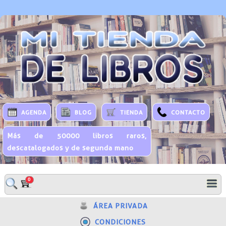
AGENDA
BLOG
TIENDA
CONTACTO
Más de 50000 libros raros,
descatalogados y de segunda mano
0
ÁREA PRIVADA
CONDICIONES