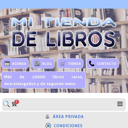
AGENDA
BLOG
TIENDA
CONTACTO
Más de 50000 libros raros,
descatalogados y de segunda mano
0
ÁREA PRIVADA
CONDICIONES