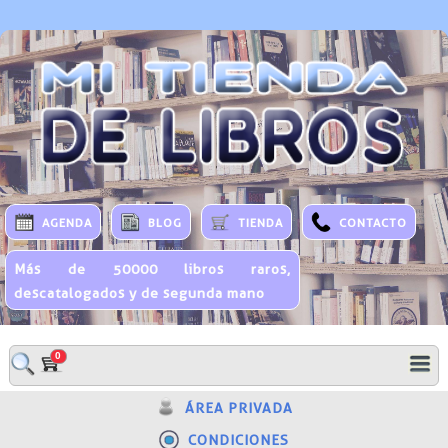
AGENDA
BLOG
TIENDA
CONTACTO
Más de 50000 libros raros,
descatalogados y de segunda mano
0
ÁREA PRIVADA
CONDICIONES