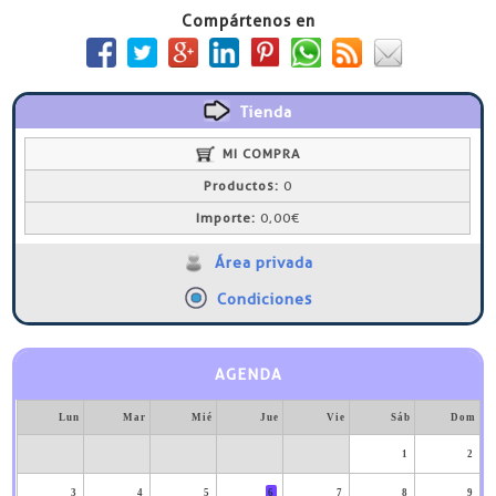
Compártenos en
Tienda
MI COMPRA
Productos:
0
Importe:
0,00€
Área privada
Condiciones
AGENDA
Lun
Mar
Mié
Jue
Vie
Sáb
Dom
1
2
3
4
5
6
7
8
9