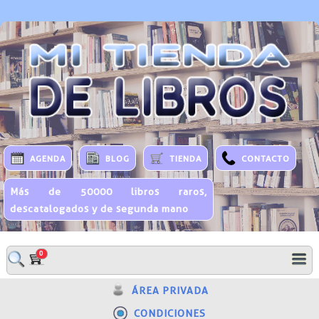
AGENDA
BLOG
TIENDA
CONTACTO
Más de 50000 libros raros,
descatalogados y de segunda mano
0
ÁREA PRIVADA
CONDICIONES