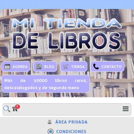
AGENDA
BLOG
TIENDA
CONTACTO
Más de 50000 libros raros,
descatalogados y de segunda mano
0
ÁREA PRIVADA
CONDICIONES