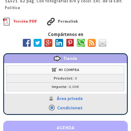
14x21. 62 pág. Con fotografías b/n y color. Enc. de la Edit.
Política
Versión PDF
Permalink
Compártenos en
Tienda
MI COMPRA
Productos:
0
Importe:
0,00€
Área privada
Condiciones
AGENDA