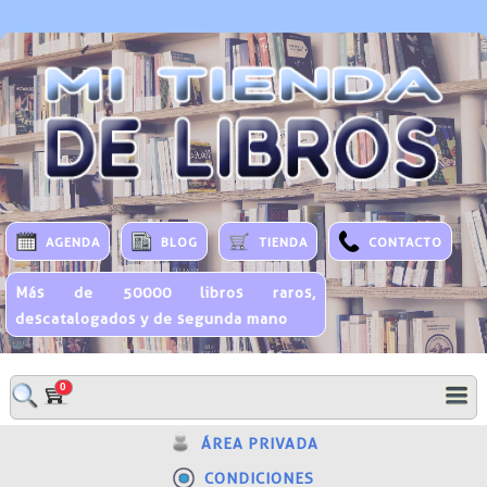
AGENDA
BLOG
TIENDA
CONTACTO
Más de 50000 libros raros,
descatalogados y de segunda mano
0
ÁREA PRIVADA
CONDICIONES