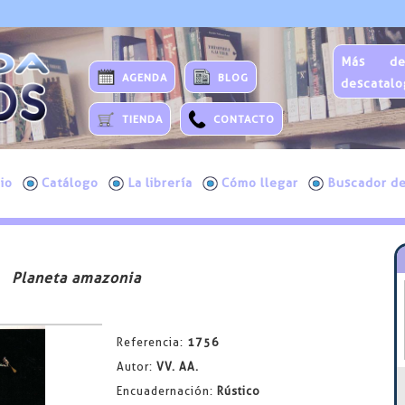
Más de
AGENDA
BLOG
descatalo
TIENDA
CONTACTO
cio
Catálogo
La librería
Cómo llegar
Buscador de
Planeta amazonia
Referencia:
1756
Autor:
VV. AA.
Encuadernación:
Rústico