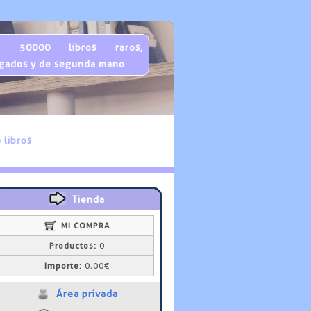
 50000 libros raros,
gados y de segunda mano
 libros
Tienda
MI COMPRA
Productos:
0
Importe:
0,00€
Área privada