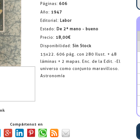
Páginas:
606
Año:
1947
Editorial:
Labor
Estado:
De 2ª mano - bueno
Precio:
18,00€
Disponibilidad:
Sin Stock
15x22. 606 pág. con 280 Ilust. + 48
láminas + 2 mapas. Enc. de la Edit. -El
universo como conjunto maravilloso.
Astronomía
ink
Compártenos en