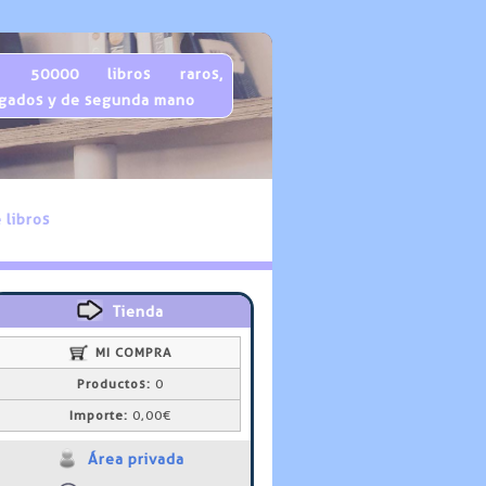
 50000 libros raros,
gados y de segunda mano
 libros
Tienda
MI COMPRA
Productos:
0
Importe:
0,00€
Área privada