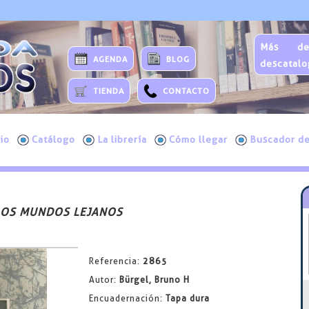
Más de
AGENDA
BLOG
descatalo
TIENDA
CONTACTO
cio
Catálogo
La librería
Cómo llegar
Buscador de
LOS MUNDOS LEJANOS
Referencia:
2865
Autor:
Bürgel, Bruno H
Encuadernación:
Tapa dura