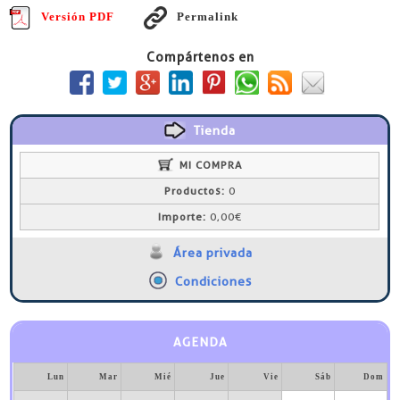
Versión PDF
Permalink
Compártenos en
Tienda
MI COMPRA
Productos:
0
Importe:
0,00€
Área privada
Condiciones
AGENDA
Lun
Mar
Mié
Jue
Vie
Sáb
Dom