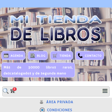
AGENDA
BLOG
TIENDA
CONTACTO
Más de 50000 libros raros,
descatalogados y de segunda mano
0
ÁREA PRIVADA
CONDICIONES