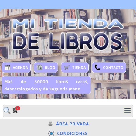
AGENDA
BLOG
TIENDA
CONTACTO
Más de 50000 libros raros,
descatalogados y de segunda mano
0
ÁREA PRIVADA
CONDICIONES