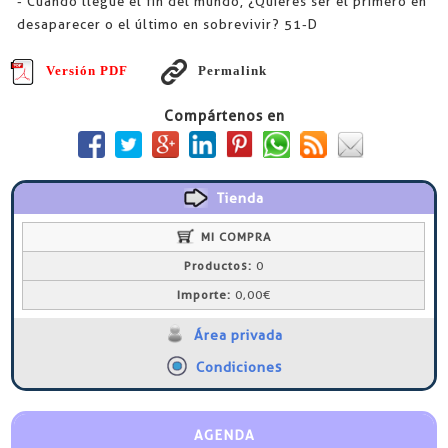
- Cuando llegue el fin del mundo, ¿Quieres ser el primero en
desaparecer o el último en sobrevivir? 51-D
Versión PDF
Permalink
Compártenos en
Tienda
MI COMPRA
Productos:
0
Importe:
0,00€
Área privada
Condiciones
AGENDA