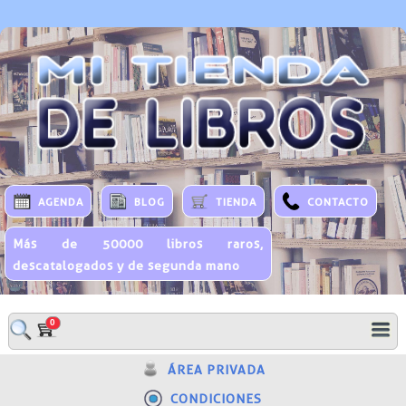
AGENDA
BLOG
TIENDA
CONTACTO
Más de 50000 libros raros,
descatalogados y de segunda mano
0
ÁREA PRIVADA
CONDICIONES