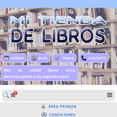
AGENDA
BLOG
TIENDA
CONTACTO
Más de 50000 libros raros,
descatalogados y de segunda mano
0
ÁREA PRIVADA
CONDICIONES