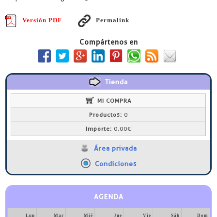
Versión PDF
Permalink
Compártenos en
Tienda
MI COMPRA
Productos:
0
Importe:
0,00€
Área privada
Condiciones
AGENDA
Lun
Mar
Mié
Jue
Vie
Sáb
Dom