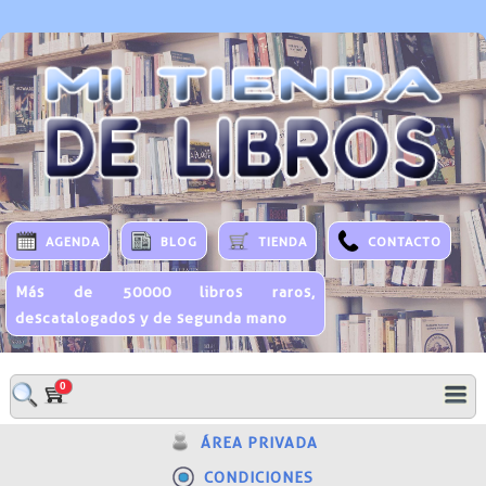
AGENDA
BLOG
TIENDA
CONTACTO
Más de 50000 libros raros,
descatalogados y de segunda mano
0
ÁREA PRIVADA
CONDICIONES