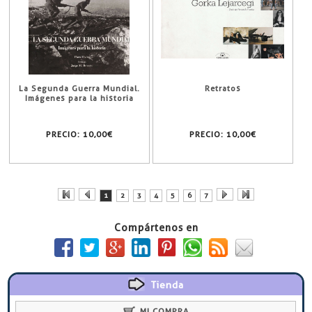
La Segunda Guerra Mundial.
Retratos
Imágenes para la historia
PRECIO:
10,00€
PRECIO:
10,00€
1
2
3
4
5
6
7
Compártenos en
Tienda
MI COMPRA