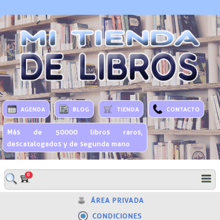
AGENDA
BLOG
TIENDA
CONTACTO
Más de 50000 libros raros,
descatalogados y de segunda mano
0
ÁREA PRIVADA
CONDICIONES